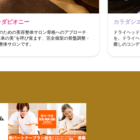
ラダピオニー
カラダシ
のための美容整体サロン骨格へのアプローチ
ドライヘッド
本来の美”を呼び覚ます、完全個室の骨盤調整・
を。ドライヘ
整体サロンです。
癒しのコンデ