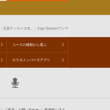
染テンセイ少女。」Zepp Shinjukuワンマンライブに特設ブース出展
コースの種類から
選ぶ
カラダメンバーズアプリ
ご意見・お問い合わせ
取材申し込み