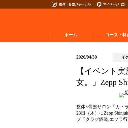
整体・骨盤ジャーナル
マイページ
ホーム
コース・料
2026/04/30
そ
【イベント実
女。」Zepp 
整体×骨盤サロン「カ・ラ
23日（木）にZepp Sh
ブ『クラゲ鉄道,エソラ