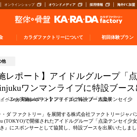
オンラインショップ
オウンドメディア
採用情報
海外FC加盟
金
カラダファクトリーについて
初回体験プラン
の他
施レポート】アイドルグループ「
Shinjukuワンマンライブに特設ブー
・ダ ファクトリー」を展開する株式会社ファクトリージャパング
injuku (TOKYO)で開催されたアイドルグループ「点染テンセイ少
行き』にスポンサーとして協賛し、特設ブースを出展いたしまし