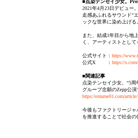
■点染テンセイ少女。Profi
2021年4月23日デビ
走感あふれるサウンド“
ックな世界に染め上げる
また、結成1年目から地
く、アーティストとして
公式サイト：
https://www.
公式X ：
https://x.com
■関連記事
点染テンセイ少女。“5周
グループ念願のZepp公
https://entame01.com/article
今後もファクトリージャ
を推進することで社会の