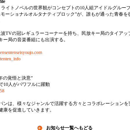
le
ュー。ライトノベルの世界観がコンセプトの10人組アイドルグル
エモーショナルオルタナティブロック”が、誰もが通った青春を
。
上波TVの冠レギュラーコーナーを持ち、民放キー局のタイアッ
キー局の音楽番組にも出演する。
tensentenseisyoujo.com
/tenten_info
年の覚悟と決意”
演で10人がパワフルに躍動
/58
パンは、様々なジャンルで活躍する方々とコラボレーションを
健康を促進していきます。
お知らせ一覧へもどる