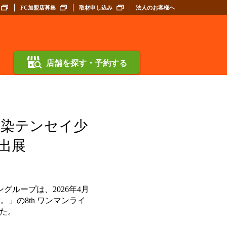
FC加盟店募集
取材申し込み
法人のお客様へ
店舗を探す・予約する
点染テンセイ少
ス出展
ループは、2026年4月
女。」の8th ワンマンライ
た。