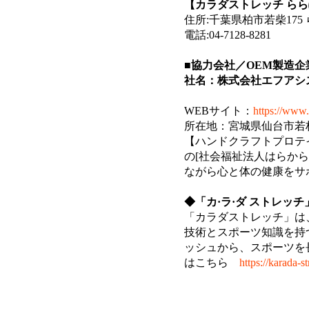
【カラダストレッチ ら
住所:千葉県柏市若柴175
電話:04-7128-8281
■協力会社／OEM製造企
社名：株式会社エフアシ
WEBサイト：
https://www.f
所在地：宮城県仙台市若
【ハンドクラフトプロテ
の[社会福祉法人はらか
ながら心と体の健康をサ
◆「カ·ラ·ダ ストレッチ
「カラダストレッチ」は
技術とスポーツ知識を持
ッシュから、スポーツを
はこちら
https://karada-s