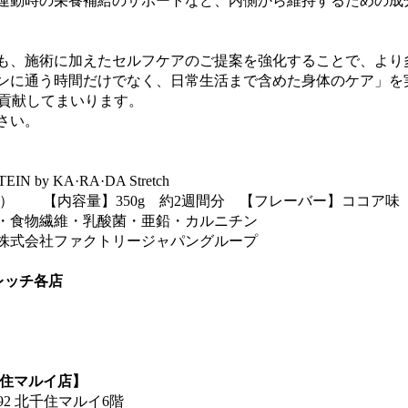
運動時の栄養補給のサポートなど、内側から維持するための成
も、施術に加えたセルフケアのご提案を強化することで、より
ンに通う時間だけでなく、日常生活まで含めた身体のケア」を
に貢献してまいります。
さい。
 by KA·RA·DA Stretch
込み） 【内容量】350g 約2週間分 【フレーバー】ココア味
・食物繊維・乳酸菌・亜鉛・カルニチン
株式会社ファクトリージャパングループ
レッチ各店
千住マルイ店】
92 北千住マルイ6階