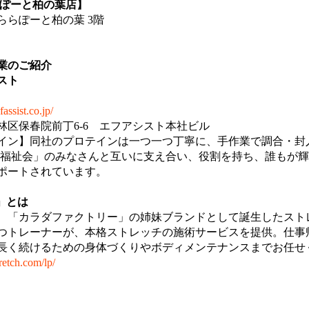
らぽーと柏の葉店】
 ららぽーと柏の葉 3階
業のご紹介
スト
assist.co.jp/
林区保春院前丁6-6 エフアシスト本社ビル
イン】同社のプロテインは一つ一つ丁寧に、手作業で調合・封
ら福祉会」のみなさんと互いに支え合い、役割を持ち、誰もが
ポートされています。
」とは
、「カラダファクトリー」の姉妹ブランドとして誕生したスト
つトレーナーが、本格ストレッチの施術サービスを提供。仕事
長く続けるための身体づくりやボディメンテナンスまでお任せ
tretch.com/lp/