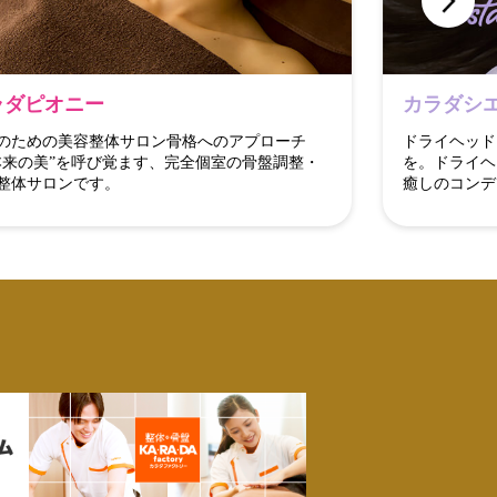
ラダピオニー
カラダシ
のための美容整体サロン骨格へのアプローチ
ドライヘッド
本来の美”を呼び覚ます、完全個室の骨盤調整・
を。ドライヘ
整体サロンです。
癒しのコンデ