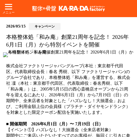
メニュー
2026/05/15
キャンペーン
本格整体処「和み庵」創業21周年を記念！ 2026年
6月1日（月）から特別イベントを開催
株式会社ファクトリージャパングループ(本社：東京都千代田
区、代表取締役会長：春名 秀樹、以下 ファクトリージャパン)の
グループ会社であり、本格整体処「和み庵」を運営する、株式会
社 凜（本社：東京都千代田区、代表取締役：春名秀樹、以下
「和み庵」）は、2005年5月15日の西心斎橋店オープンから21周
年を迎えるにあたり、2026年6月1日（月）から7月19日（日）の
期間中、全来店者を対象とした「ハズレなし！大抽選会」およ
び、ご利用金額上位の会員様（プラチナ・ダイヤモンドランク）
を対象とした限定クーポン配信を実施いたします。
■ 開催期間 2026年6月1日（月）〜 7月19日（日）
【イベント①】ハズレなし！大抽選会（全来店者対象）
期間中にご来店いただいたすべてのお客様が、毎回くじ引きに参