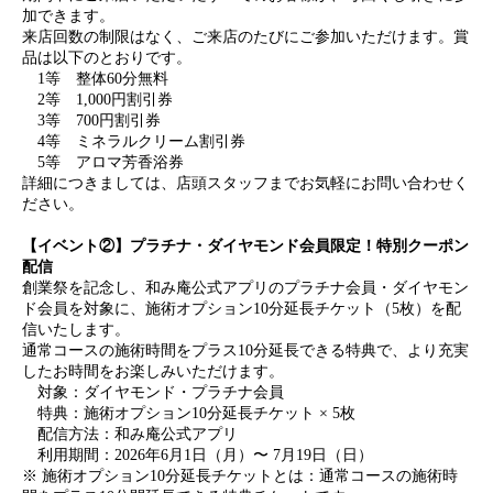
加できます。
来店回数の制限はなく、ご来店のたびにご参加いただけます。賞
品は以下のとおりです。
1等 整体60分無料
2等 1,000円割引券
3等 700円割引券
4等 ミネラルクリーム割引券
5等 アロマ芳香浴券
詳細につきましては、店頭スタッフまでお気軽にお問い合わせく
ださい。
【イベント②】プラチナ・ダイヤモンド会員限定！特別クーポン
配信
創業祭を記念し、和み庵公式アプリのプラチナ会員・ダイヤモン
ド会員を対象に、施術オプション10分延長チケット（5枚）を配
信いたします。
通常コースの施術時間をプラス10分延長できる特典で、より充実
したお時間をお楽しみいただけます。
対象：ダイヤモンド・プラチナ会員
特典：施術オプション10分延長チケット × 5枚
配信方法：和み庵公式アプリ
利用期間：2026年6月1日（月）〜 7月19日（日）
※ 施術オプション10分延長チケットとは：通常コースの施術時