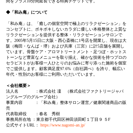
間をプラス10分間延長できる特典チケットです。
◆「和み庵」について
「和み庵」は、「癒しの個室空間で極上のリラクゼーション」を
コンセプトに、ボキボキしないカラダに優しい本格整体と上質な
リラクゼーションを提供する整体・リラクゼーションサロンで
す。2005年5月15日に大阪・西心斎橋に1号店を開業し、現在は大
阪（梅田・なんば・堺）および兵庫（三宮）に計5店舗を展開し
ています。骨盤ケア・アロマトリートメント・足つぼ・ホットス
トーンなど豊富なメニューを取り揃え、確かな技術を持つプロの
セラピストがお客様一人ひとりのお悩みに寄り添った施術を個室
でご提供します。顧客満足度97.6%（自社調べ）を誇り、幅広い
年代・性別のお客様にご利用いただいています。
＜会社概要＞
法人名 ：株式会社 凜 （株式会社ファクトリージャパ
ングループのグループ会社）
事業内容 ：「和み庵」整体サロン運営／健康関連商品の販
売
代表取締役 ：春名 秀樹
事務局所在地 ：東京都千代田区神田須田町１丁目９ ５F
公式サイトURL：
https://www.nagomi-an.jp/