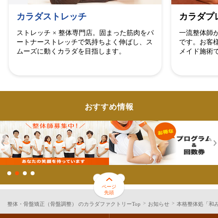
カラダストレッチ
カラダプ
ストレッチ × 整体専門店。固まった筋肉をパ
一流整体師
ートナーストレッチで気持ちよく伸ばし、ス
です。お客
ムーズに動くカラダを目指します。
メイド施術
おすすめ情報
ページ
先頭
整体・骨盤矯正（骨盤調整） のカラダファクトリーTop
お知らせ
本格整体処「和み