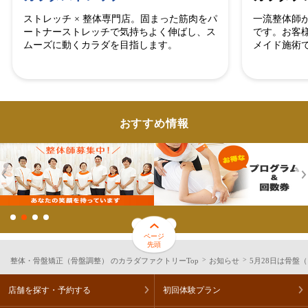
ストレッチ × 整体専門店。固まった筋肉をパ
一流整体師
ートナーストレッチで気持ちよく伸ばし、ス
です。お客
ムーズに動くカラダを目指します。
メイド施術
おすすめ情報
ページ
先頭
整体・骨盤矯正（骨盤調整） のカラダファクトリーTop
お知らせ
5月28日は骨
店舗を探す・予約する
初回体験プラン