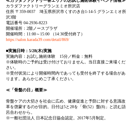
≪カラダファクトリー各エリアのお試し施術体験イベント情報≫
カラダファクトリーグランエミオ所沢店
住所 〒359-0037 埼玉県所沢市くすのき台1-14-5 グランエミオ所
沢3階
電話番号 04-2936-8223
開催場所：2階ノースプラザ
開催時間：11:00～15:00 （14:30受付終了）
https://salon.karada39.com/detail/869/
■実施日時：5/28(木)実施
実施内容：お試し施術体験 15分／料金：無料
※体験時のご予約は受け付けておりません。当日直接ご来場くだ
さい。
※受付状況により開催時間内であっても受付を終了する場合があ
ります。あらかじめご了承ください。
≪「骨盤の日」概要≫
骨盤ケアの大切さを社会に広め、健康促進と予防に対する意識改
革を啓蒙するのが目的。日付は5と28を「骨(52）盤(8)」と読む語
呂合わせから。
※一般社団法人 日本記念日協会認定。2017年5月制定。