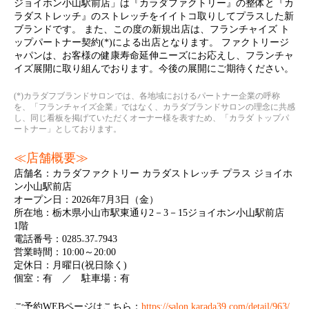
ジョイホン小山駅前店」は『カラダファクトリー』の整体と『カ
ラダストレッチ』のストレッチをイイトコ取りしてプラスした新
ブランドです。 また、この度の新規出店は、フランチャイズ ト
ップパートナー契約(*)による出店となります。 ファクトリージ
ャパンは、お客様の健康寿命延伸ニーズにお応えし、フランチャ
イズ展開に取り組んでおります。今後の展開にご期待ください。
(*)カラダフブランドサロンでは、各地域におけるパートナー企業の呼称
を、「フランチャイズ企業」ではなく、カラダブランドサロンの理念に共感
し、同じ看板を掲げていただくオーナー様を表すため、「カラダ トップパ
ートナー」としております。
≪店舗概要≫
店舗名：カラダファクトリー カラダストレッチ プラス ジョイホ
ン小山駅前店
オープン日：2026年7月3日（金）
所在地：栃木県小山市駅東通り2－3－15ジョイホン小山駅前店
1階
電話番号：0285₋37₋7943
営業時間：10:00～20:00
定休日：月曜日(祝日除く)
個室：有 ／ 駐車場：有
ご予約WEBページはこちら：
https://salon.karada39.com/detail/963/