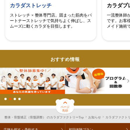
カラダストレッチ
カラダプ
ストレッチ × 整体専門店。固まった筋肉をパ
一流整体師
ートナーストレッチで気持ちよく伸ばし、ス
です。お客
ムーズに動くカラダを目指します。
メイド施術
おすすめ情報
ページ
先頭
整体・骨盤矯正（骨盤調整） のカラダファクトリーTop
お知らせ
カラダファクトリ
店舗を探す・予約する
初回体験プラン