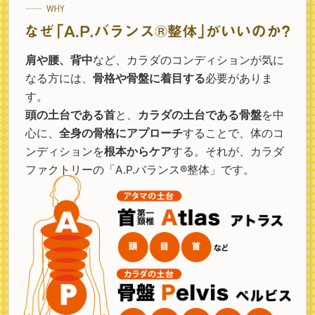
肩や腰、背中
など、カラダのコンディションが気に
なる方には、
骨格や骨盤に着目する
必要がありま
す。
頭の土台である首
と、
カラダの土台である骨盤
を中
心に、
全身の骨格にアプローチ
することで、体のコ
ンディションを
根本からケア
する。それが、カラダ
ファクトリーの「A.P.バランス®整体」です。