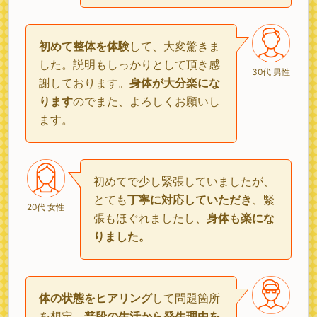
初めて整体を体験
して、大変驚きま
した。説明もしっかりとして頂き感
30代 男性
謝しております。
身体が大分楽にな
ります
のでまた、よろしくお願いし
ます。
初めてで少し緊張していましたが、
とても
丁寧に対応していただき
、緊
20代 女性
張もほぐれましたし、
身体も楽にな
りました。
体の状態をヒアリング
して問題箇所
を想定。
普段の生活から発生理由を