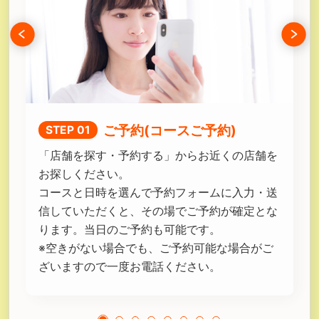
ご予約(コースご予約)
STEP 01
せ
「店舗を探す・予約する」からお近くの店舗を
お
な
お探しください。
入
コースと日時を選んで予約フォームに入力・送
お
信していただくと、その場でご予約が確定とな
さ
ります。当日のご予約も可能です。
は
※空きがない場合でも、ご予約可能な場合がご
が
ざいますので一度お電話ください。
キ
に