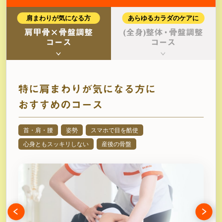
肩まわりが気になる方
あらゆるカラダのケアに
首・肩・腰
姿勢
スマホで目を酷使
心身ともスッキリしない
産後の骨盤