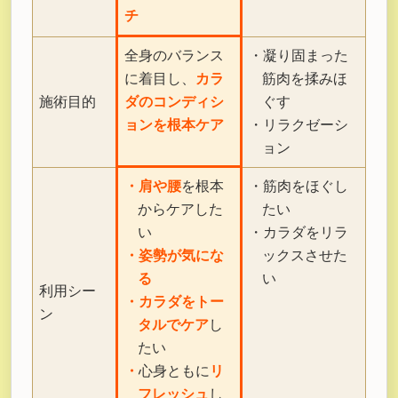
チ
全身のバランス
・凝り固まった
に着目し、
カラ
筋肉を揉みほ
施術目的
ダのコンディシ
ぐす
ョンを根本ケア
・リラクゼーシ
ョン
・肩や腰
を根本
・筋肉をほぐし
からケアした
たい
い
・カラダをリラ
・姿勢が気にな
ックスさせた
る
い
利用シー
・カラダをトー
ン
タルでケア
し
たい
・
心身ともに
リ
フレッシュ
し