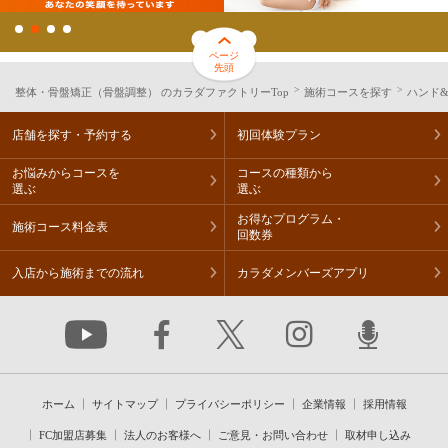
ページ
先頭
整体・骨盤矯正（骨盤調整） のカラダファクトリーTop
施術コースを探す
ハンド
店舗を探す・予約する
初回体験プラン
お悩みからコースを
コースの種類から
選ぶ
選ぶ
お得なプログラム・
施術コース料金表
回数券
入店から施術までの流れ
カラダメンバーズアプリ
ホーム
サイトマップ
プライバシーポリシー
企業情報
採用情報
FC加盟店募集
法人のお客様へ
ご意見・お問い合わせ
取材申し込み