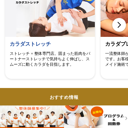
カラダストレッチ
カラダプ
ストレッチ × 整体専門店。固まった筋肉をパ
一流整体師
ートナーストレッチで気持ちよく伸ばし、ス
です。お客
ムーズに動くカラダを目指します。
メイド施術
おすすめ情報