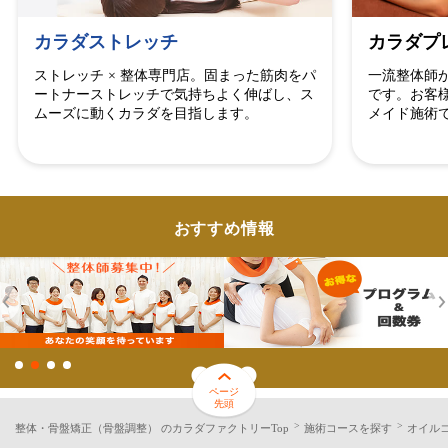
カラダストレッチ
カラダプ
ストレッチ × 整体専門店。固まった筋肉をパ
一流整体師
ートナーストレッチで気持ちよく伸ばし、ス
です。お客
ムーズに動くカラダを目指します。
メイド施術
おすすめ情報
ページ
先頭
整体・骨盤矯正（骨盤調整） のカラダファクトリーTop
施術コースを探す
オイル