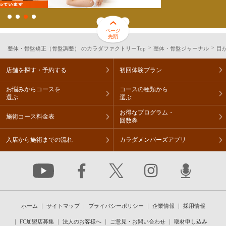
ページ
先頭
整体・骨盤矯正（骨盤調整） のカラダファクトリーTop
整体・骨盤ジャーナル
目
店舗を探す・予約する
初回体験プラン
お悩みからコースを
コースの種類から
選ぶ
選ぶ
お得なプログラム・
施術コース料金表
回数券
入店から施術までの流れ
カラダメンバーズアプリ
ホーム
サイトマップ
プライバシーポリシー
企業情報
採用情報
FC加盟店募集
法人のお客様へ
ご意見・お問い合わせ
取材申し込み