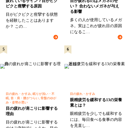
疲れているサイン？目がピク
目が疲れるのはメガネのせ
ピクと痙攣する原因
い？ 合わないメガネが与え
る影響
目がピクピクと痙攣する状態
多くの人が使用しているメガ
を経験したことはあります
ネ。実はこれが疲れ目の原因
か？ この…
になるこ…
目の疲れ・かすみ, 眠りが浅い・不
目の疲れ・かすみ
眠, 首・肩・腰がつらい, 骨盤のゆが
眼精疲労を緩和する13の栄養
み・姿勢が悪い
素とは？
目の疲れが肩こりに影響する
眼精疲労を少しでも緩和する
理由
には、毎日食べる食事の内容
目の疲れが肩こりに影響する
を見直し…