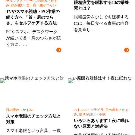
ラダファクトリー, 目の疲れ・かす
眼精疲労を緩和する13の栄養
み, 頭が重い, 首・肩・腰がつらい
素とは？
TVやスマホ視聴・PC作業の
眼精疲労を少しでも緩和する
続く方へ 「首・肩のつら
さ」をセルフケアする方法
には、毎日食べる食事の内容
を見直し…
PCやスマホ、デスクワーク
が続いて首・肩のつらさが続
く方に、…
目の疲れ・かすみ
ストレス・イライラ, 目の疲れ・かす
み, 眠りが浅い・不眠
スマホ老眼のチェック方法と
いろいろあります！夜に眠れ
対策
ない原因と対処法
スマホ老眼という言葉、一度