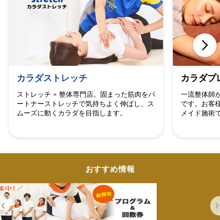
カラダストレッチ
カラダプ
ストレッチ × 整体専門店。固まった筋肉をパ
一流整体師
ートナーストレッチで気持ちよく伸ばし、ス
です。お客
ムーズに動くカラダを目指します。
メイド施術
おすすめ情報