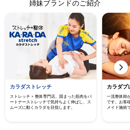
姉妹ブランドのご紹介
カラダストレッチ
カラダプ
ストレッチ × 整体専門店。固まった筋肉をパ
一流整体師
ートナーストレッチで気持ちよく伸ばし、ス
です。お客
ムーズに動くカラダを目指します。
メイド施術