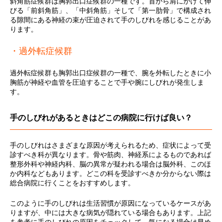
斜角筋症候群は胸郭出口症候群の一種です。首から肩にかけて伸
びる「前斜角筋」、「中斜角筋」そして「第一肋骨」で構成され
る隙間にある神経の束が圧迫されて手のしびれを感じることがあ
ります。
・過外転症候群
過外転症候群も胸郭出口症候群の一種で、腕を外転したときに小
胸筋が神経や血管を圧迫することで手や腕にしびれが発生しま
す。
手のしびれがあるときはどこの病院に行けば良い？
手のしびれはさまざまな原因が考えられるため、症状によって受
診すべき科が異なります。骨や筋肉、神経系によるものであれば
整形外科や神経内科、脳の異常が疑われる場合は脳外科、このほ
か内科などもあります。どこの科を受診すべきか分からない際は
総合病院に行くことをおすすめします。
このように手のしびれは生活習慣が原因になっているケースがあ
りますが、中には大きな病気が隠れている場合もあります。上記