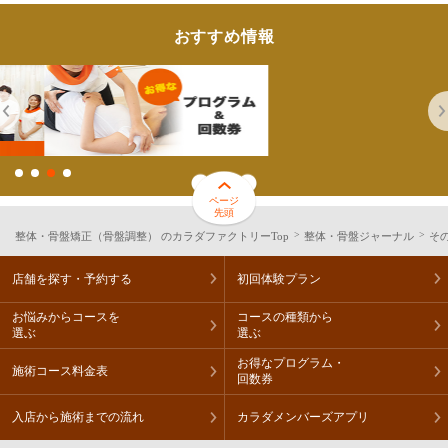
おすすめ情報
ページ
先頭
整体・骨盤矯正（骨盤調整） のカラダファクトリーTop
整体・骨盤ジャーナル
そ
店舗を探す・予約する
初回体験プラン
お悩みからコースを
コースの種類から
選ぶ
選ぶ
お得なプログラム・
施術コース料金表
回数券
入店から施術までの流れ
カラダメンバーズアプリ