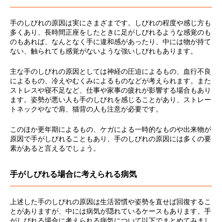
手のしびれの原因は実にさまざまです。しびれの程度や感じ方も
多くあり、長時間正座をしたときに足がしびれるような感覚のも
のもあれば、なんとなく手に違和感があったり、中には物が持て
ない、触られても感覚がないような強いしびれもあります。
主な手のしびれの原因としては神経の圧迫によるもの、血行不良
によるもの、冷えやむくみによるものなどが考えられます。また
ストレスや寝不足など、仕事や家事の疲れが影響する場合もあり
ます。姿勢が悪い人も手のしびれを感じることがあり、ストレー
トネックやなで肩、猫背の人も注意が必要です。
このほか更年期によるもの、ケガによる一時的なものや出来物が
原因で手がしびれることもあり、手のしびれの原因には多くの要
素があると言えるでしょう。
手がしびれる場合に考えられる病気
上述した手のしびれの原因は生活習慣や姿勢を直せば回復するこ
とがありますが、中には病気が隠れているケースもあります。手
がしびれる場合に考えられる病気について以下でまとめてみまし