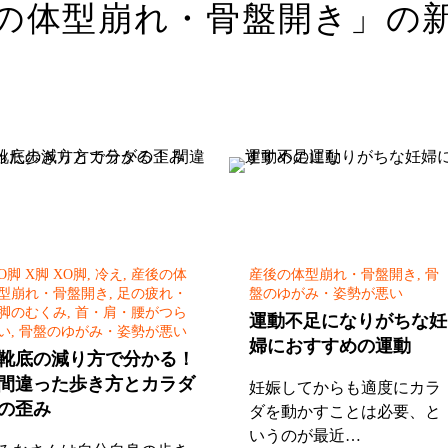
の体型崩れ・骨盤開き」
の
O脚 X脚 XO脚, 冷え, 産後の体
産後の体型崩れ・骨盤開き, 骨
型崩れ・骨盤開き, 足の疲れ・
盤のゆがみ・姿勢が悪い
脚のむくみ, 首・肩・腰がつら
運動不足になりがちな妊
い, 骨盤のゆがみ・姿勢が悪い
婦におすすめの運動
靴底の減り方で分かる！
間違った歩き方とカラダ
妊娠してからも適度にカラ
の歪み
ダを動かすことは必要、と
いうのが最近…