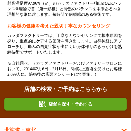
顧客満足度97.96%（※）のカラダファクトリー独自のA.P.バラ
ンス®理論で首（第一頸椎）と骨盤のバランスを本来あるべき
理想的な形に戻します。短時間で信頼感のある技術です。
お客様の健康を考えた親切丁寧なカウンセリング
カラダファクトリーでは、丁寧なカウンセリングで根本原因を
探り、重点的にケアする箇所を導き出します。自律神経にアプ
ローチし、痛みの自覚症状が出にくい身体作りのきっかけを熟
練技術でサポートいたします。
※自社調べ。（カラダファクトリーおよびファミリーサロンに
おいて、2014年2月6日～2月16日、3回以上施術を受けたお客様
2,699人に、施術後の店頭アンケートにて実施。）
店舗の検索・ご予約はこちらから
店舗を探す・予約する
北海道・東北