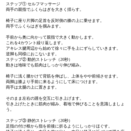
ステップ① セルフマッサージ
両手の親指でふくらはぎを大きく揺らす。
椅子に座り片脚の足首を反対側の膝の上に乗せます。
両手でふくらはぎを掴みます。
手前から奥に向かって親指で大きく動かします。
これを4カウント繰り返します。
アキレス腱周辺から始めて徐々に手を上にずらしていきます。
逆脚も同様におこないます。
ステップ② 動的ストレッチ（20秒）
動きは地味でも筋肉はしっかり伸び縮み。
椅子に浅く腰かけて背筋を伸ばし、上体をやや前傾させます。
両脚は膝より手前に来るようにして床につけます。
両手は太腿の上に置きます。
そのまま左右の踵を交互に引き上げます。
引き上げたときに筋肉が縮み、着地で伸びることを意識しましょ
う。
ステップ③ 静的ストレッチ（20秒）
足指の付け根から指を前後に折るようにしっかりほぐす。