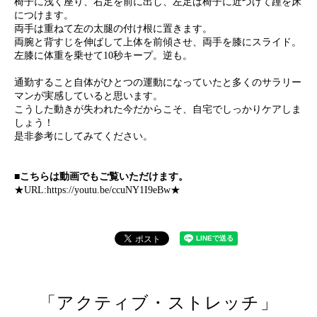
椅子に浅く座り、右足を前に出し、左足は椅子に近づけて踵を床
につけます。
両手は重ねて左の太腿の付け根に置きます。
両腕と背すじを伸ばして上体を前傾させ、両手を膝にスライド。
左膝に体重を乗せて10秒キープ。逆も。
通勤すること自体がひとつの運動になっていたと多くのサラリー
マンが実感していると思います。
こうした動きが失われた今だからこそ、自宅でしっかりケアしま
しょう！
是非参考にしてみてください。
■こちらは動画でもご覧いただけます。
★URL:
https://youtu.be/ccuNY1I9eBw
★
「アクティブ・ストレッチ」