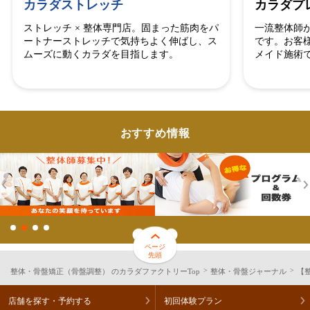
カラダストレッチ
カラダプ
ストレッチ × 整体専門店。固まった筋肉をパ
一流整体師
ートナーストレッチで気持ちよく伸ばし、ス
です。お客
ムーズに動くカラダを目指します。
メイド施術
おすすめ情報
ページ
先頭
整体・骨盤矯正（骨盤調整） のカラダファクトリーTop
整体・骨盤ジャーナル
【
店舗を探す・予約する
初回体験プラン