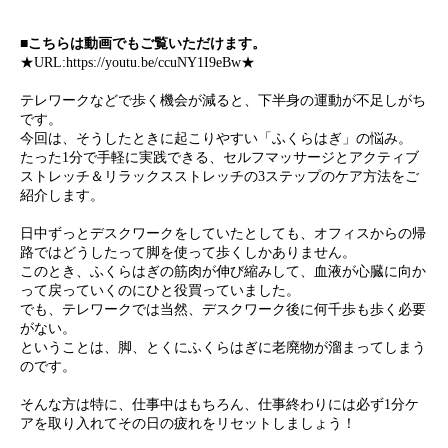
■こちらは動画でもご覧いただけます。
★URL:
https://youtu.be/ccuNY1I9eBw
★
テレワークなどで歩く機会が減ると、下半身の運動が不足しがち
です。
今回は、そうしたときに起こりやすい「ふくらはぎ」の悩み。
たった1分で手軽に実践できる、セルフマッサージとアクティブ
ストレッチ＆リラックスストレッチの3ステップのケア方法をご
紹介します。
日中ずっとデスクワークをしていたとしても、オフィスからの帰
路ではどうしたって脚を使って歩くしかありません。
このとき、ふくらはぎの筋肉が伸び縮みして、血液が心臓に向か
って戻っていくのにひと役買っていました。
でも、テレワークでは当然、デスクワーク後に何千歩も歩く必要
がない。
ということは、脚、とくにふくらはぎに老廃物が溜まってしまう
のです。
そんな方は特に、仕事中はもちろん、仕事終わりには必ず1分ケ
アを取り入れてその日の疲れをリセットしましょう！