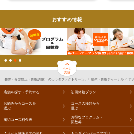
おすすめ情報
ページ
先頭
整体・骨盤矯正（骨盤調整） のカラダファクトリーTop
整体・骨盤ジャーナル
ア
店舗を探す・予約する
初回体験プラン
お悩みからコースを
コースの種類から
選ぶ
選ぶ
お得なプログラム・
施術コース料金表
回数券
入店から施術までの流れ
カラダメンバーズアプリ