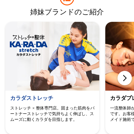
姉妹ブランドのご紹介
カラダストレッチ
カラダプ
ストレッチ × 整体専門店。固まった筋肉をパ
一流整体師
ートナーストレッチで気持ちよく伸ばし、ス
です。お客
ムーズに動くカラダを目指します。
メイド施術