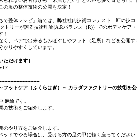
来られないお客様から「来店したい」との声も多く寄せられ、
この度の整体技術の公開を決定！
ちで整体レシピ」編では、弊社社内技術コンテスト「匠の技コ
クトリーが誇る技術理論(A.P.バランス（R)）でのボディケア
す！
なく、ペアで出来るもみほぐしやフット（足裏）などを公開す
分かりやすくしています。
いただけます］
TwTE
--------------------------
～フットケア（ふくらはぎ）～ カラダファクトリーの技術を公
戸 麻綸です。
間の技術をご紹介します。
間のやり方をご紹介します。
ベッドでやる場合は、受ける方の足の甲に軽く座ってください